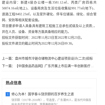
建设内容：新建4层办公楼一栋3581.12㎡、丙类厂房四栋共
50074.16㎡(地上)、设备用房及生活垃圾收集站991.77㎡(地下)、
道路工程8402.23㎡，以及室外硬化、停车位铺装、绿化、综合管
网、安防等相关配套设施。
项目要求申请人具备具有建筑工程施工总承包贰级及以上资质;，
并在人员、设备、资金等方面具备相应的能力。
招标文件获取时间：2022年11月23日至2022年12月23日。
投标文件递交的截止时间为2022年12月26日09:30。
上一篇：
盘州市城市冷链仓储物流中心建设项目设计(二次)招标
下一篇：
【中国食品药品网】广东开展上市后满一年创新医疗器械产品监管专
热点信息
1
修心为本！国学泰斗饶宗颐的百岁养生之道
饶宗颐（1917年-2018年），号选堂，广东潮州人，是当代中国百
科全书式的文化宗师，学界尊称他为“...