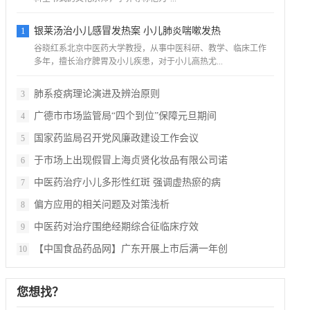
1
银莱汤治小儿感冒发热案 小儿肺炎喘嗽发热
谷晓红系北京中医药大学教授，从事中医科研、教学、临床工作
多年，擅长治疗脾胃及小儿疾患，对于小儿高热尤...
肺系疫病理论演进及辨治原则
3
广德市市场监管局“四个到位”保障元旦期间
4
国家药监局召开党风廉政建设工作会议
5
于市场上出现假冒上海贞贤化妆品有限公司诺
6
中医药治疗小儿多形性红斑 强调虚热瘀的病
7
偏方应用的相关问题及对策浅析
8
中医药对治疗围绝经期综合征临床疗效
9
【中国食品药品网】广东开展上市后满一年创
10
您想找？