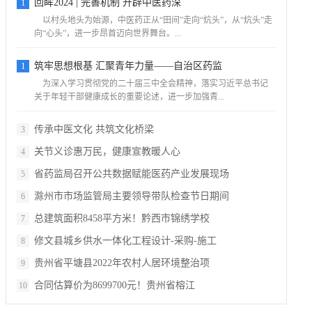
1
回眸2024 | 完善机制 开辟中医药深
以村头地头为始源，中医药正从“田间”走向“炕头”，从“炕头”走
向“心头”，进一步昂首迈向世界舞台。...
1
筑牢思想根基 汇聚青年力量——自治区药监
为深入学习贯彻党的二十届三中全会精神，落实习近平总书记
关于年轻干部健康成长的重要论述，进一步加强青...
传承中医文化 共筑文化桥梁
3
关节义诊惠万民，健康宣教暖人心
4
省药监局召开公共数据赋能医药产业发展现场
5
滁州市市场监管局主要领导带队检查节日期间
6
总建筑面积8458平方米！黔西市锦绣学校
7
修文县城乡供水一体化工程设计-采购-施工
8
贵州省平塘县2022年农村人居环境整治项
9
合同估算价为8699700元！贵州省榕江
10