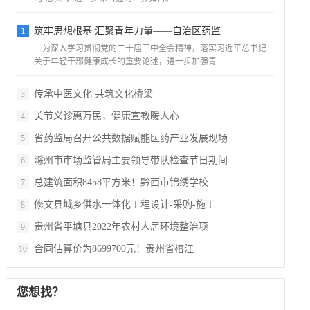
1
筑牢思想根基 汇聚青年力量——自治区药监
为深入学习贯彻党的二十届三中全会精神，落实习近平总书记
关于年轻干部健康成长的重要论述，进一步加强青...
传承中医文化 共筑文化桥梁
3
关节义诊惠万民，健康宣教暖人心
4
省药监局召开公共数据赋能医药产业发展现场
5
滁州市市场监管局主要领导带队检查节日期间
6
总建筑面积8458平方米！黔西市锦绣学校
7
修文县城乡供水一体化工程设计-采购-施工
8
贵州省平塘县2022年农村人居环境整治项
9
合同估算价为8699700元！贵州省榕江
10
您想找？