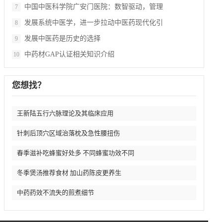
中国中医科学院广安门医院：数智驱动，管理
7
发展系统中医学，进一步拉动中医药现代化引
8
发展中医药是历史的选择
9
中药材GAP认证相关知识介绍
10
您想找？
王新陆五行六脉理论及其临床应用
针刺后顶穴区域治落枕及急性腰扭伤
春季滋补吃蜂蜜好处多 不同蜂蜜功效不同
冬季煲汤推荐食材 加山药陈皮更养生
中药药效不流失的煎煮细节