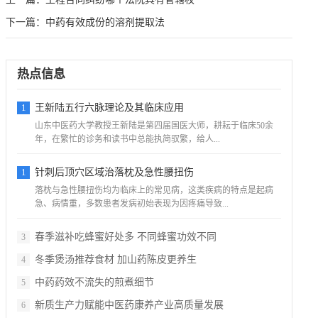
下一篇：
中药有效成份的溶剂提取法
热点信息
1
王新陆五行六脉理论及其临床应用
山东中医药大学教授王新陆是第四届国医大师，耕耘于临床50余
年，在繁忙的诊务和读书中总能执简驭繁，给人...
1
针刺后顶穴区域治落枕及急性腰扭伤
落枕与急性腰扭伤均为临床上的常见病，这类疾病的特点是起病
急、病情重，多数患者发病初始表现为因疼痛导致...
春季滋补吃蜂蜜好处多 不同蜂蜜功效不同
3
冬季煲汤推荐食材 加山药陈皮更养生
4
中药药效不流失的煎煮细节
5
新质生产力赋能中医药康养产业高质量发展
6